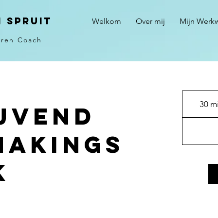
i Spruit
Welkom
Over mij
Mijn Werkw
ren Coach
30 mi
ijvend
makings
k