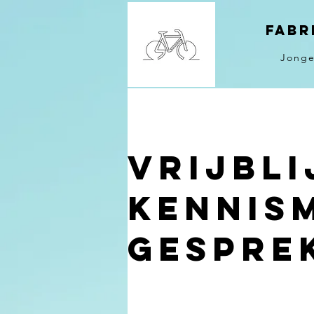
Fabr
Jonge
Vrijbl
kennis
gespre